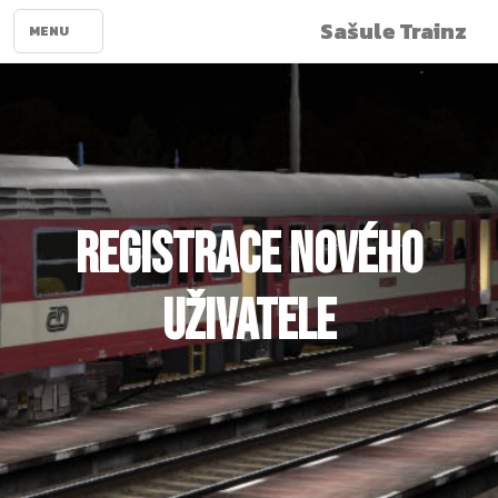
Sašule Trainz
MENU
Registrace nového
uživatele