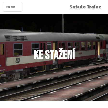
Sašule Trainz
MENU
Ke stažení