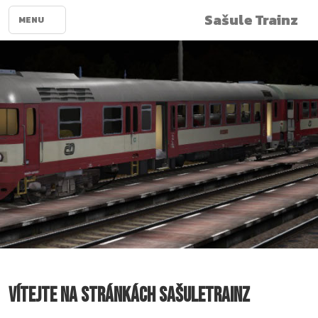
Sašule Trainz
MENU
Vítejte na stránkách SašuleTrainz